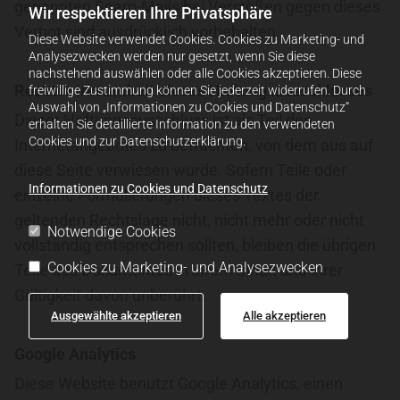
genannten Spam-Mails bei Verstößen gegen dieses
Wir respektieren Ihre Privatsphäre
Verbot sind ausdrücklich vorbehalten.
Diese Website verwendet Cookies. Cookies zu Marketing- und
Analysezwecken werden nur gesetzt, wenn Sie diese
nachstehend auswählen oder alle Cookies akzeptieren. Diese
Rechtswirksamkeit dieses Haftungsausschlusses
freiwillige Zustimmung können Sie jederzeit widerrufen. Durch
Auswahl von „Informationen zu Cookies und Datenschutz“
Dieser Haftungsausschluss ist als Teil des
erhalten Sie detaillierte Information zu den verwendeten
Cookies und zur Datenschutzerklärung.
Internetangebotes zu betrachten, von dem aus auf
diese Seite verwiesen wurde. Sofern Teile oder
Informationen zu Cookies und Datenschutz
einzelne Formulierungen dieses Textes der
geltenden Rechtslage nicht, nicht mehr oder nicht
Notwendige Cookies
vollständig entsprechen sollten, bleiben die übrigen
Cookies zu Marketing- und Analysezwecken
Teile des Dokumentes in ihrem Inhalt und ihrer
Gültigkeit davon unberührt.
Ausgewählte akzeptieren
Alle akzeptieren
Google Analytics
Diese Website benutzt Google Analytics, einen