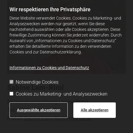
Wir respektieren Ihre Privatsphäre
Diese Website verwendet Cookies. Cookies zu Marketing- und
Analysezwecken werden nur gesetzt, wenn Sie diese
nachstehend auswählen oder alle Cookies akzeptieren. Diese
freiwillige Zustimmung können Sie jederzeit widerrufen. Durch
Auswahl von „Informationen zu Cookies und Datenschutz“
erhalten Sie detaillierte Information zu den verwendeten
Cookies und zur Datenschutzerklärung.
Informationen zu Cookies und Datenschutz
Notwendige Cookies
Sabine Lam-Riml
Cookies zu Marketing- und Analysezwecken
Personalverrechnung | Verwaltung
Tel.:
05266 / 8911-12
Ausgewählte akzeptieren
Alle akzeptieren
E-Mail:
Sabine.Lam-Riml@mw.co.at